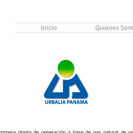
Inicio
Quienes So
rimera planta de generación a base de gas natural de ve