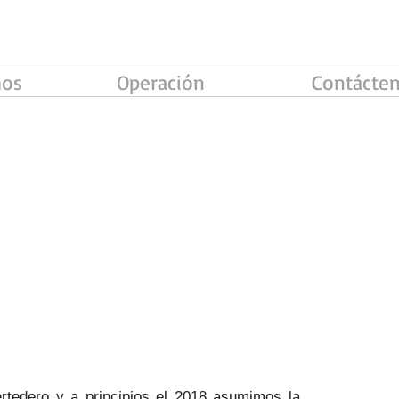
mos
Operación
Contácte
rtedero y a principios el 2018 asumimos la